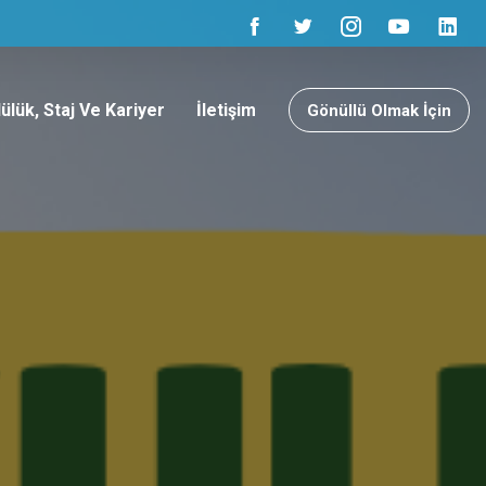
ülük, Staj Ve Kariyer
İletişim
Gönüllü Olmak İçin