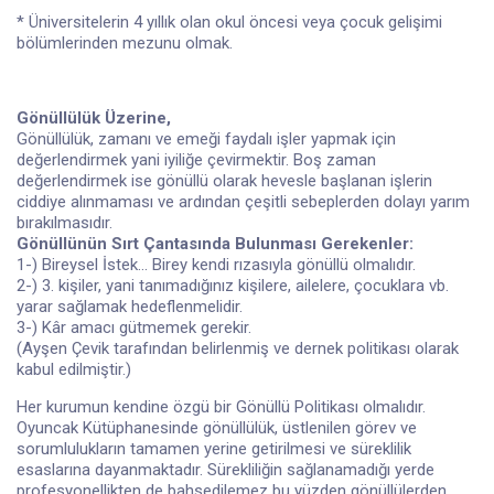
* Üniversitelerin 4 yıllık olan okul öncesi veya çocuk gelişimi
bölümlerinden mezunu olmak.
Gönüllülük Üzerine,
Gönüllülük, zamanı ve emeği faydalı işler yapmak için
değerlendirmek yani iyiliğe çevirmektir. Boş zaman
değerlendirmek ise gönüllü olarak hevesle başlanan işlerin
ciddiye alınmaması ve ardından çeşitli sebeplerden dolayı yarım
bırakılmasıdır.
Gönüllünün Sırt Çantasında Bulunması Gerekenler:
1-) Bireysel İstek... Birey kendi rızasıyla gönüllü olmalıdır.
2-) 3. kişiler, yani tanımadığınız kişilere, ailelere, çocuklara vb.
yarar sağlamak hedeflenmelidir.
3-) Kâr amacı gütmemek gerekir.
(Ayşen Çevik tarafından belirlenmiş ve dernek politikası olarak
kabul edilmiştir.)
Her kurumun kendine özgü bir Gönüllü Politikası olmalıdır.
Oyuncak Kütüphanesinde gönüllülük, üstlenilen görev ve
sorumlulukların tamamen yerine getirilmesi ve süreklilik
esaslarına dayanmaktadır. Sürekliliğin sağlanamadığı yerde
profesyonellikten de bahsedilemez bu yüzden gönüllülerden