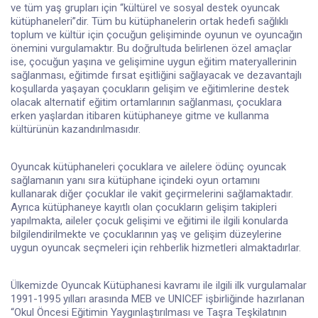
ve tüm yaş grupları için “kültürel ve sosyal destek oyuncak
kütüphaneleri”dir. Tüm bu kütüphanelerin ortak hedefi sağlıklı
toplum ve kültür için çocuğun gelişiminde oyunun ve oyuncağın
önemini vurgulamaktır. Bu doğrultuda belirlenen özel amaçlar
ise, çocuğun yaşına ve gelişimine uygun eğitim materyallerinin
sağlanması, eğitimde fırsat eşitliğini sağlayacak ve dezavantajlı
koşullarda yaşayan çocukların gelişim ve eğitimlerine destek
olacak alternatif eğitim ortamlarının sağlanması, çocuklara
erken yaşlardan itibaren kütüphaneye gitme ve kullanma
kültürünün kazandırılmasıdır.
Oyuncak kütüphaneleri çocuklara ve ailelere ödünç oyuncak
sağlamanın yanı sıra kütüphane içindeki oyun ortamını
kullanarak diğer çocuklar ile vakit geçirmelerini sağlamaktadır.
Ayrıca kütüphaneye kayıtlı olan çocukların gelişim takipleri
yapılmakta, aileler çocuk gelişimi ve eğitimi ile ilgili konularda
bilgilendirilmekte ve çocuklarının yaş ve gelişim düzeylerine
uygun oyuncak seçmeleri için rehberlik hizmetleri almaktadırlar.
Ülkemizde Oyuncak Kütüphanesi kavramı ile ilgili ilk vurgulamalar
1991-1995 yılları arasında MEB ve UNICEF işbirliğinde hazırlanan
“Okul Öncesi Eğitimin Yaygınlaştırılması ve Taşra Teşkilatının