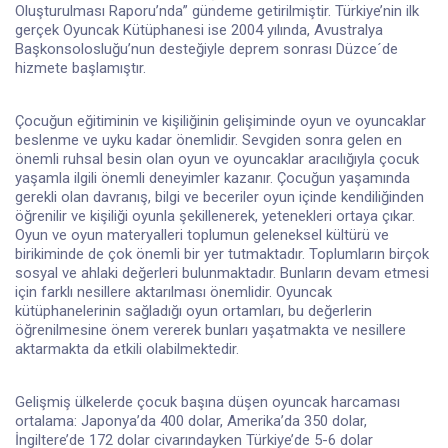
Oluşturulması Raporu’nda” gündeme getirilmiştir. Türkiye’nin ilk
gerçek Oyuncak Kütüphanesi ise 2004 yılında, Avustralya
Başkonsolosluğu’nun desteğiyle deprem sonrası Düzce´de
hizmete başlamıştır.
Çocuğun eğitiminin ve kişiliğinin gelişiminde oyun ve oyuncaklar
beslenme ve uyku kadar önemlidir. Sevgiden sonra gelen en
önemli ruhsal besin olan oyun ve oyuncaklar aracılığıyla çocuk
yaşamla ilgili önemli deneyimler kazanır. Çocuğun yaşamında
gerekli olan davranış, bilgi ve beceriler oyun içinde kendiliğinden
öğrenilir ve kişiliği oyunla şekillenerek, yetenekleri ortaya çıkar.
Oyun ve oyun materyalleri toplumun geleneksel kültürü ve
birikiminde de çok önemli bir yer tutmaktadır. Toplumların birçok
sosyal ve ahlaki değerleri bulunmaktadır. Bunların devam etmesi
için farklı nesillere aktarılması önemlidir. Oyuncak
kütüphanelerinin sağladığı oyun ortamları, bu değerlerin
öğrenilmesine önem vererek bunları yaşatmakta ve nesillere
aktarmakta da etkili olabilmektedir.
Gelişmiş ülkelerde çocuk başına düşen oyuncak harcaması
ortalama: Japonya’da 400 dolar, Amerika’da 350 dolar,
İngiltere’de 172 dolar civarındayken Türkiye’de 5-6 dolar