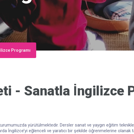
gilizce Programı
ti - Sanatla İngilizce
 kurumumuzda yürütülmektedir. Dersler sanat ve yaygın eğitim teknikleri
şlarda İngilizce’yi eğlenceli ve yaratıcı bir şekilde öğrenmelerine olana