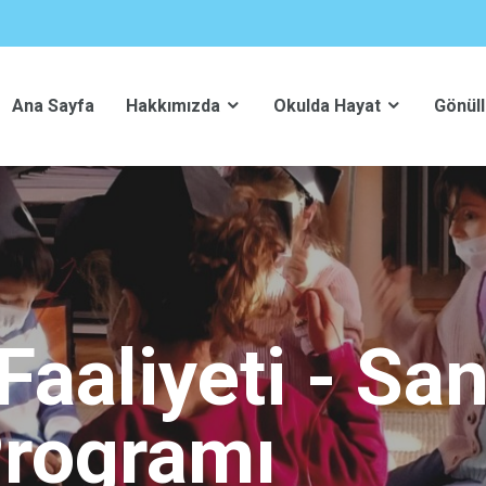
Ana Sayfa
Hakkımızda
Okulda Hayat
Gönüll
aaliyeti - San
 Programı