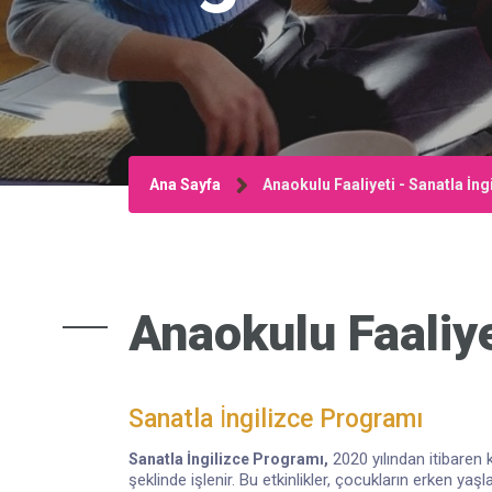
Ana Sayfa
Anaokulu Faaliyeti - Sanatla İn
Anaokulu Faaliye
Sanatla İngilizce Programı
2020 yılından itibaren
Sanatla İngilizce Programı,
şeklinde işlenir. Bu etkinlikler, çocukların erken ya