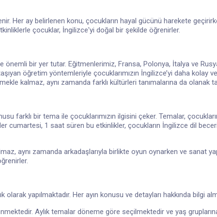
lenir. Her ay belirlenen konu, çocukların hayal gücünü harekete geçirirken
inliklerle çocuklar, İngilizce'yi doğal bir şekilde öğrenirler.
ik de önemli bir yer tutar. Eğitmenlerimiz, Fransa, Polonya, İtalya ve Ru
aşıyan öğretim yöntemleriyle çocuklarımızın İngilizce’yi daha kolay ve k
kle kalmaz, aynı zamanda farklı kültürleri tanımalarına da olanak ta
nusu farklı bir tema ile çocuklarımızın ilgisini çeker. Temalar, çocukları
Her cumartesi, 1 saat süren bu etkinlikler, çocukların İngilizce dil becerile
lmaz, aynı zamanda arkadaşlarıyla birlikte oyun oynarken ve sanat yap
renirler.
lık olarak yapılmaktadır. Her ayın konusu ve detayları hakkında bilgi alma
enmektedir. Aylık temalar döneme göre seçilmektedir ve yaş gruplarına