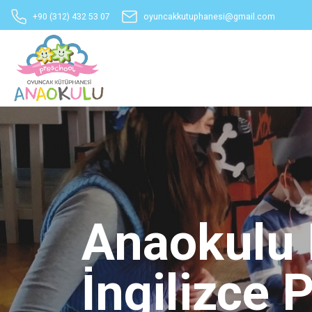
+90 (312) 432 53 07
oyuncakkutuphanesi@gmail.com
Anaokulu F
İngilizce